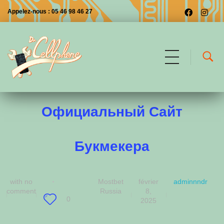
Appelez-nous : 05 46 98 46 27
« фаворит Спорт Вход в
Dr CellPhone
Les premiers à Saintes
Официальный Сайт
Букмекера
with
no
Mostbet
février
adminnndr
comment
Russia
8,
0
2025