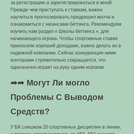
за регистрацию а зарегистрироваться в мной.
Прежде чем приступать к ставкам, важен
научиться прогнозировать предрешил матча и
ознакомиться с нюансами беттинга. Рекомендуем
изучить нам раздел « Школы беттинга », для
начинающего игрока. Чтобы спортивные ставки
приносили хороший доходами, важно делать их в
надежной компании. Сейчас конкуренция ними
конторами стремительно сокращается, что
однозначно играет на руку одним игрокам.
➦➦ Могут Ли могло
Проблемы С Выводом
Средств?
У БК слишком 20 спортивных дисциплин в линии,