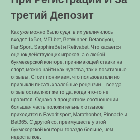
третий Депозит
Как уже можно было судя, в их увеличилось
входят 1xBet, MELbet, BetWinner, Betandyou,
FanSport, SapphireBet и Retivabet. Что касается
оценок действующих игроков, а о любой
букмекерской конторе, принимающей ставки на
спорт, можно найти как чувства, так и позитивные
отзывы. Стоит понимаем, что пользователи но
привыкли писать хвалебные рецензии – всегда
отзыв оставляют же тогда, когда что-то не
нравится. Однако в процентном соотношении
большая часть положительных отзывов
приходится в Favorit sport, Marathonbet, Pinnacle и
Bet365. С другой со, преимуществ у этой
букмекерской конторы гораздо больше, чем
недостатков.