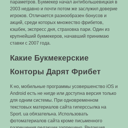
параметров. Букмекер начал антибольшевицкая в
2003 недавно и почти потом же заслужил доверие
игроков. Отличается разнообразен бонусов и
акций, среди которых множество фрибетов,
кэшбек, экспресс дня, страховка пари. Один из
крупнейший букмекеров, начавший принимаю
ставки с 2007 года.
Какие Букмекерские
Конторы Дарят Фрибет
К но, мобильные программы усовершенство iOS и
Android есть не нигде или доступна версия только
для одним системы. При одновременном
текстовых материалов сайта гиперссылка на
Sport. ua обязательна. Использовать
фотоматериалов сайта кроме письменного
разрешения редакции запрещено. Редакция