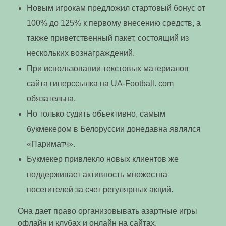
Новым игрокам предложил стартовый бонус от
100% до 125% к первому внесению средств, а
также приветственный пакет, состоящий из
нескольких вознаграждений.
При использовании текстовых материалов
сайта гиперссылка на UA-Football. com
обязательна.
Но только судить объективно, самым
букмекером в Белоруссии донедавна являлся
«Париматч».
Букмекер привлекло новых клиентов же
поддерживает активность множества
посетителей за счет регулярных акций.
Она дает право организовывать азартные игры
офлайн и клубах и онлайн на сайтах.