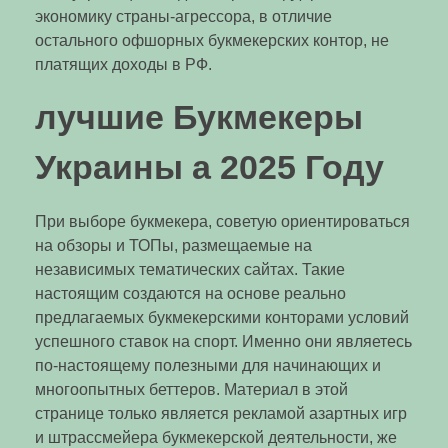
экономику страны-агрессора, в отличие
остального офшорных букмекерских контор, не
платящих доходы в РФ.
лучшие Букмекеры
Украины а 2025 Году
При выборе букмекера, советую ориентироваться
на обзоры и ТОПы, размещаемые на
независимых тематических сайтах. Такие
настоящим создаются на основе реально
предлагаемых букмекерскими конторами условий
успешного ставок на спорт. Именно они являетесь
по-настоящему полезными для начинающих и
многоопытных беттеров. Материал в этой
странице только является рекламой азартных игр
и штрассмейера букмекерской деятельности, же