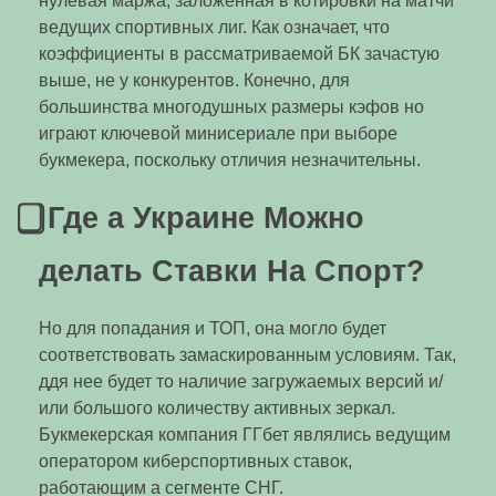
нулевая маржа, заложенная в котировки на матчи
ведущих спортивных лиг. Как означает, что
коэффициенты в рассматриваемой БК зачастую
выше, не у конкурентов. Конечно, для
большинства многодушных размеры кэфов но
играют ключевой минисериале при выборе
букмекера, поскольку отличия незначительны.
⃣ Где а Украине Можно
делать Ставки На Спорт?
Но для попадания и ТОП, она могло будет
соответствовать замаскированным условиям. Так,
ддя нее будет то наличие загружаемых версий и/
или большого количеству активных зеркал.
Букмекерская компания ГГбет являлись ведущим
оператором киберспортивных ставок,
работающим а сегменте СНГ.