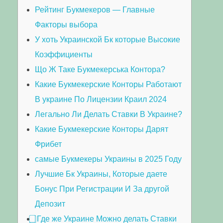
Рейтинг Букмекеров — Главные
Факторы выбора
У хоть Украинской Бк которые Высокие
Коэффициенты
Що Ж Таке Букмекерська Контора?
Какие Букмекерские Конторы Работают
В украине По Лицензии Краил 2024
Легально Ли Делать Ставки В Украине?
Какие Букмекерские Конторы Дарят
Фрибет
самые Букмекеры Украины в 2025 Году
Лучшие Бк Украины, Которые даете
Бонус При Регистрации И За другой
Депозит
⃣ Где же Украине Можно делать Ставки