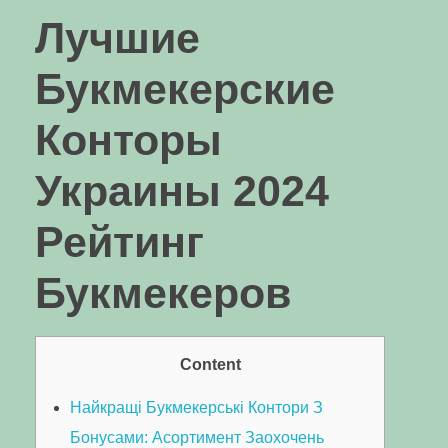
Лучшие
Букмекерские
Конторы
Украины 2024
Рейтинг
Букмекеров
Content
Найкращі Букмекерські Контори З
Бонусами: Асортимент Заохочень