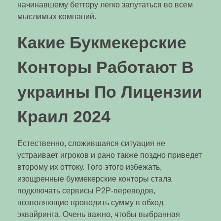
начинавшему беттору легко запутаться во всем
мыслимых компаний.
Какие Букмекерские
Конторы Работают В
украины По Лицензии
Краил 2024
Естественно, сложившаяся ситуация не
устраивает игроков и рано также поздно приведет
второму их оттоку. Того этого избежать,
изощренные букмекерские конторы стала
подключать сервисы P2P-переводов,
позволяющие проводить сумму в обход
эквайринга. Очень важно, чтобы выбранная