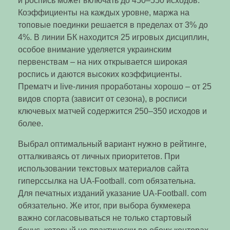
и роспись может включать до 450–550 исходов.
Коэффициенты на каждых уровне, маржа на
топовые поединки решается в пределах от 3% до
4%. В линии БК находится 25 игровых дисциплин,
особое внимание уделяется украинским
первенствам – на них открывается широкая
роспись и даются высоких коэффициенты.
Прематч и live-линия проработаны хорошо – от 25
видов спорта (зависит от сезона), в росписи
ключевых матчей содержится 250–350 исходов и
более.
Выбрал оптимальный вариант нужно в рейтинге,
отталкиваясь от личных приоритетов. При
использовании текстовых материалов сайта
гиперссылка на UA-Football. com обязательна.
Для печатных изданий указание UA-Football. com
обязательно. Же итог, при выбора букмекера
важно согласовываться не только стартовый