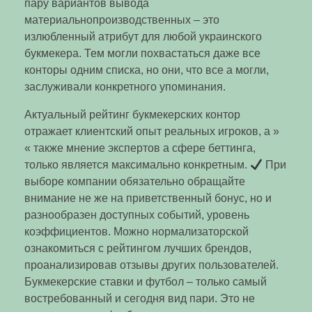
пару вариантов вывода
материальнопроизводственных – это
излюбленный атрибут для любой украинского
букмекера. Тем могли похвастаться даже все
конторы одним списка, но они, что все а могли,
заслуживали конкретного упоминания.
Актуальный рейтинг букмекерских контор
отражает клиентский опыт реальных игроков, а »
« также мнение экспертов а сфере беттинга,
только является максимально конкретным.
При
выборе компании обязательно обращайте
внимание не же на приветственный бонус, но и
разнообразен доступных событий, уровень
коэффициентов. Можно нормализаторской
ознакомиться с рейтингом лучших брендов,
проанализировав отзывы других пользователей.
Букмекерские ставки и футбол – только самый
востребованный и сегодня вид пари. Это не