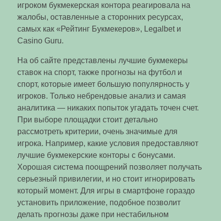
игроком букмекерская контора реагировала на
жалобы, оставленные а сторонних ресурсах,
самых как «Рейтинг Букмекеров», Legalbet и
Casino Guru.
На об сайте представлены лучшие букмекеры
ставок на спорт, также прогнозы на футбол и
спорт, которые имеет большую популярность у
игроков. Только небрендовые анализ и самая
аналитика — никаких попыток угадать точен счет.
При выборе площадки стоит детально
рассмотреть критерии, очень значимые для
игрока. Например, какие условия предоставляют
лучшие букмекерские конторы с бонусами.
Хорошая система поощрений позволяет получать
серьезный привилегии, и но стоит игнорировать
который момент. Для игры в смартфоне гораздо
установить приложение, подобное позволит
делать прогнозы даже при нестабильном