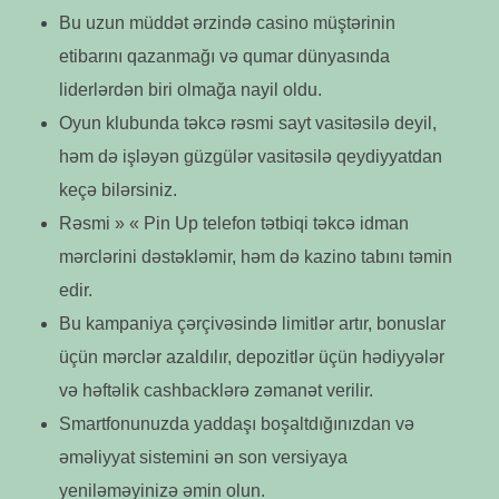
Bu uzun müddət ərzində casino müştərinin
etibarını qazanmağı və qumar dünyasında
liderlərdən biri olmağa nayil oldu.
Oyun klubunda təkcə rəsmi sayt vasitəsilə deyil,
həm də işləyən güzgülər vasitəsilə qeydiyyatdan
keçə bilərsiniz.
Rəsmi » « Pin Up telefon tətbiqi təkcə idman
mərclərini dəstəkləmir, həm də kazino tabını təmin
edir.
Bu kampaniya çərçivəsində limitlər artır, bonuslar
üçün mərclər azaldılır, depozitlər üçün hədiyyələr
və həftəlik cashbacklərə zəmanət verilir.
Smartfonunuzda yaddaşı boşaltdığınızdan və
əməliyyat sistemini ən son versiyaya
yeniləməyinizə əmin olun.