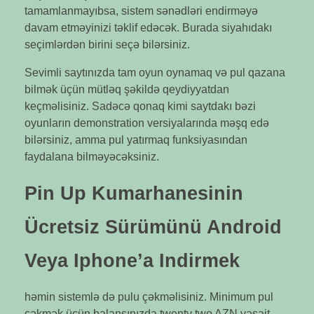
tamamlanmayıbsa, sistem sənədləri endirməyə
davam etməyinizi təklif edəcək. Burada siyahıdakı
seçimlərdən birini seçə bilərsiniz.
Sevimli saytınızda tam oyun oynamaq və pul qazana
bilmək üçün mütləq şəkildə qeydiyyatdan
keçməlisiniz. Sadəcə qonaq kimi saytdakı bəzi
oyunların demonstration versiyalarında məşq edə
bilərsiniz, amma pul yatırmaq funksiyasından
faydalana bilməyəcəksiniz.
Pin Up Kumarhanesinin
Ücretsiz Sürümünü Android
Veya Iphone’a Indirmek
həmin sistemlə də pulu çəkməlisiniz. Minimum pul
çəkmək üçün balansınızda twenty two AZN vəsait