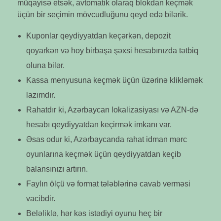
müqayisə etsək, avtomatik olaraq blokdan keçmək
üçün bir seçimin mövcudluğunu qeyd edə bilərik.
Kuponlar qeydiyyatdan keçərkən, depozit
qoyarkən və hoy birbaşa şəxsi hesabınızda tətbiq
oluna bilər.
Kassa menyusuna keçmək üçün üzərinə klikləmək
lazımdır.
Rahatdır ki, Azərbaycan lokalizasiyası və AZN-də
hesabı qeydiyyatdan keçirmək imkanı var.
Əsas odur ki, Azərbaycanda rahat idman mərc
oyunlarına keçmək üçün qeydiyyatdan keçib
balansınızı artırın.
Faylın ölçü və format tələblərinə cavab verməsi
vacibdir.
Beləliklə, hər kəs istədiyi oyunu heç bir