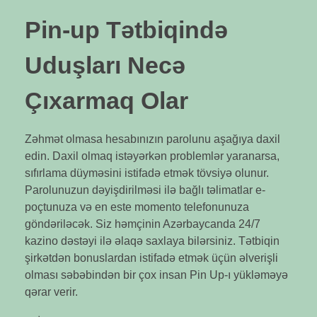
Pin-up Tətbiqində
Uduşları Necə
Çıxarmaq Olar
Zəhmət olmasa hesabınızın parolunu aşağıya daxil
edin. Daxil olmaq istəyərkən problemlər yaranarsa,
sıfırlama düyməsini istifadə etmək tövsiyə olunur.
Parolunuzun dəyişdirilməsi ilə bağlı təlimatlar e-
poçtunuza və en este momento telefonunuza
göndəriləcək. Siz həmçinin Azərbaycanda 24/7
kazino dəstəyi ilə əlaqə saxlaya bilərsiniz. Tətbiqin
şirkətdən bonuslardan istifadə etmək üçün əlverişli
olması səbəbindən bir çox insan Pin Up-ı yükləməyə
qərar verir.