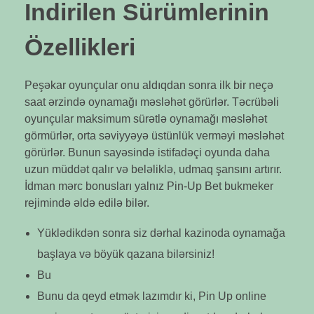
Indirilen Sürümlerinin
Özellikleri
Peşəkar oyunçular onu aldıqdan sonra ilk bir neçə
saat ərzində oynamağı məsləhət görürlər. Təcrübəli
oyunçular maksimum sürətlə oynamağı məsləhət
görmürlər, orta səviyyəyə üstünlük verməyi məsləhət
görürlər. Bunun sayəsində istifadəçi oyunda daha
uzun müddət qalır və beləliklə, udmaq şansını artırır.
İdman mərc bonusları yalnız Pin-Up Bet bukmeker
rejimində əldə edilə bilər.
Yüklədikdən sonra siz dərhal kazinoda oynamağa
başlaya və böyük qazana bilərsiniz!
Bu
Bunu da qeyd etmək lazımdır ki, Pin Up online