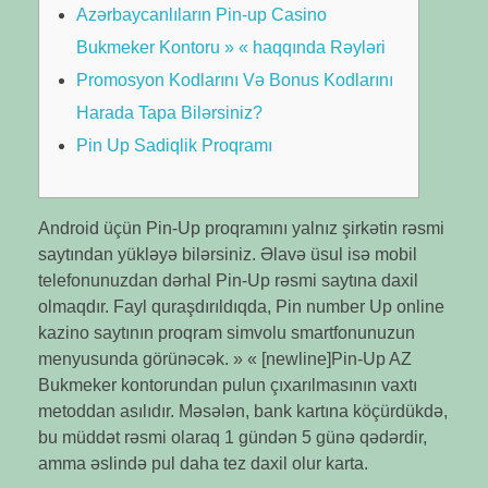
Azərbaycanlıların Pin-up Casino
Bukmeker Kontoru » « haqqında Rəyləri
Promosyon Kodlarını Və Bonus Kodlarını
Harada Tapa Bilərsiniz?
Pin Up Sadiqlik Proqramı
Android üçün Pin-Up proqramını yalnız şirkətin rəsmi
saytından yükləyə bilərsiniz. Əlavə üsul isə mobil
telefonunuzdan dərhal Pin-Up rəsmi saytına daxil
olmaqdır. Fayl quraşdırıldıqda, Pin number Up online
kazino saytının proqram simvolu smartfonunuzun
menyusunda görünəcək. » « [newline]Pin-Up AZ
Bukmeker kontorundan pulun çıxarılmasının vaxtı
metoddan asılıdır. Məsələn, bank kartına köçürdükdə,
bu müddət rəsmi olaraq 1 gündən 5 günə qədərdir,
amma əslində pul daha tez daxil olur karta.