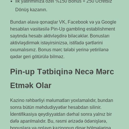
İlk yatırımınıza özel %150 Bonus + 250 Ücretsiz
Dönüş kazanın.
Bundan əlavə qonaqlar VK, Facebook və ya Google
hesabları vasitəsilə Pin-Up gambling establishment
saytında hesabı aktivləşdirə biləcəklər. Bonusları
aktivləşdirmək istəyirsinizsə, istifadə şərtlərini
oxumalısınız. Bonus mərc tələbi yerinə yetirilənə
qədər geri götürülə bilməz.
Pin-up Tətbiqinə Necə Mərc
Etmək Olar
Kazino rəhbərliyi məlumatları yoxlamalıdır, bundan
sonra bütün məhdudiyyətlər hesabdan silinir.
İdentifikasiya qeydiyyatdan dərhal sonra yalnız bir
dəfə aparılmalıdır. Bu, rəsmi ərizədə ödənişlərə,
bonuslara və onlayn kazinonun digər bölmələrinə