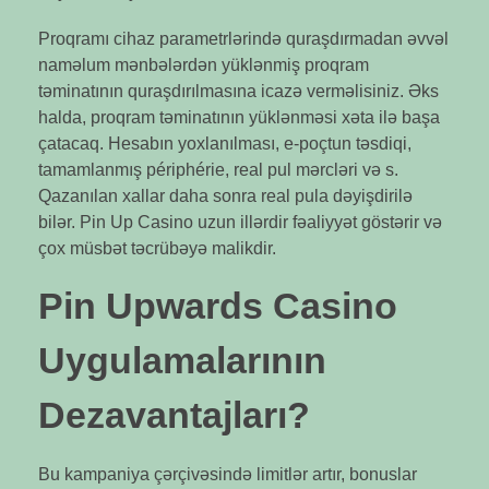
Proqramı cihaz parametrlərində quraşdırmadan əvvəl
naməlum mənbələrdən yüklənmiş proqram
təminatının quraşdırılmasına icazə verməlisiniz. Əks
halda, proqram təminatının yüklənməsi xəta ilə başa
çatacaq. Hesabın yoxlanılması, e-poçtun təsdiqi,
tamamlanmış périphérie, real pul mərcləri və s.
Qazanılan xallar daha sonra real pula dəyişdirilə
bilər. Pin Up Casino uzun illərdir fəaliyyət göstərir və
çox müsbət təcrübəyə malikdir.
Pin Upwards Casino
Uygulamalarının
Dezavantajları?
Bu kampaniya çərçivəsində limitlər artır, bonuslar