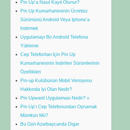
Pin Up’a Nasıl Kayıt Olunur?
Pin Up Kumarhanesinin Ücretsiz
Sürümünü Android Veya Iphone’a
Indirmek
Uygulamayı Bir Android Telefona
Yükleme
Cep Telefonları Için Pin Up
Kumarhanesinin Indirilen Sürümlerinin
Özellikleri
Pin-up Kulübünün Mobil Versiyonu
Hakkında Iyi Olan Nedir?
Pin Upward Uygulaması Nedir? »
Pin Up’ı Cep Telefonundan Oynamak
Mümkün Mü?
Bu Gün Azərbaycanda Digər