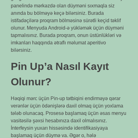
panelində mərkəzdə olan düyməni sıxmaqla siz
anında bu bölməyə keçə bilərsiniz. Burada
istifadəçilərə proqram bölməsinə sürətli keçid təklif
olunur. Menyuda Android-ə yükləmək üçün düyməni
tapmalısınız. Burada proqram, onun üstünlükləri və
imkanları haqqında ətraflı məlumat aperitivo
bilərsiniz.
Pin Up’a Nasıl Kayıt
Olunur?
Həqiqi mərc üçün Pin-up tətbiqini endirməyə qərar
verənlər üçün ödənişlərə daxil olmaq üçün yoxlama
tələb olunacaq. Prosesə başlamaq üçün əsas menyu
vasitəsilə şəxsi hesabınıza daxil olmalısınız.
İnterfeysin yuxarı hissəsində identifikasiyaya
başlamaq üçün düymə va. Əgər o, hələ