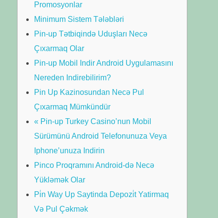
Promosyonlar
Minimum Sistem Tələbləri
Pin-up Tətbiqində Uduşları Necə
Çıxarmaq Olar
Pin-up Mobil Indir Android Uygulamasını
Nereden Indirebilirim?
Pin Up Kazinosundan Necə Pul
Çıxarmaq Mümkündür
« Pin-up Turkey Casino’nun Mobil
Sürümünü Android Telefonunuza Veya
Iphone’unuza Indirin
Pinco Proqramını Android-də Necə
Yükləmək Olar
Pi̇n Way Up Saytinda Depozi̇t Yatirmaq
Və Pul Çəkmək