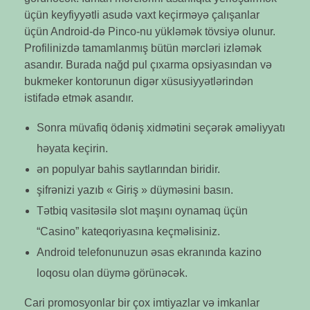
üçün keyfiyyətli asudə vaxt keçirməyə çalışanlar
üçün Android-də Pinco-nu yükləmək tövsiyə olunur.
Profilinizdə tamamlanmış bütün mərcləri izləmək
asandır. Burada nağd pul çıxarma opsiyasından və
bukmeker kontorunun digər xüsusiyyətlərindən
istifadə etmək asandır.
Sonra müvafiq ödəniş xidmətini seçərək əməliyyatı
həyata keçirin.
ən populyar bahis saytlarından biridir.
şifrənizi yazıb « Giriş » düyməsini basın.
Tətbiq vasitəsilə slot maşını oynamaq üçün
“Casino” kateqoriyasına keçməlisiniz.
Android telefonunuzun əsas ekranında kazino
loqosu olan düymə görünəcək.
Cari promosyonlar bir çox imtiyazlar və imkanlar