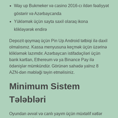
Way up Bukmeker və casino 2016-cı ildən fəaliyyət
göstərir və Azərbaycanda
Yükləmək üçün sayta saxil olaraq ikona
klikləyərək endirə
Depozit qoymaq üçün Pin Up Android tətbiqi ilə daxil
olmalısınız. Kassa menyusuna keçmək üçün üzərinə
klikləmək lazımdır. Azərbaycan istifadəçiləri üçün
bank kartları, Ethereum və ya Binance Pay ilə
ödənişlər mümkündür. Görünən sahədə yalnız 8
AZN-dən məbləği təyin etməlisiniz.
Minimum Sistem
Tələbləri
Oyundan əvvəl və canlı yayım üçün müxtəlif xətlər