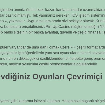
işlerden anında ödüllü kazı kazan kartlarına kadar uzanmaktadı
ar basit olmamıştı. Tek yapmanız gereken, iOS işletim sistemin
o », yazmaktır; Uygulama tam orada sizi bekliyor olacak. Kurul
bonuslara erişebilirsiniz. Pin-Up Casino müşteri desteği 7/24
Up bahis sitesinin bir başka avantajı, güvenli ve çeşitli finansal i
ler varyantlar de uma dahil olmak üzere » « çeşitli formatlard
ayanlar için öğreticilerin yanı sıra oyuncuların beceri seviyel
ino’nun en dikkat çekici özelliklerinden biri elbette geniş pro
ken, mevcut oyuncular çeşitli promosyonlarla ödüllendirilir.
vdiğiniz Oyunları Çevrimiçi
eyerek şifre kurtarma işlevini kullanın. Hesabınıza başarılı bir şek