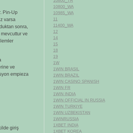
10800_TR
10800_WA
r. Pin-Up
10985_WA
11
iz varsa
11400_WA
duktan sonra,
12
 mevcuttur ve
14
şlemler
15
18
19
a
1W
erine ve
1WIN BRASIL
mosyon empieza
1WIN BRAZIL
1WIN CASINO SPANISH
1WIN FR
1WIN INDIA
1WIN OFFICIAL IN RUSSIA
1WIN TURKIYE
1WIN UZBEKISTAN
1WINRUSSIA
1XBET INDIA
ilde giriş
1XBET KOREA