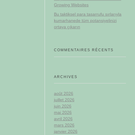
Growing Websites
Bu taktiksel para tasarrufu sırlarıyla
kumarhanede tüm potansiyelinizi
ortaya çıkarın
COMMENTAIRES RÉCENTS
ARCHIVES
août 2026
juillet 2026
juin 2026
mai 2026
avril 2026
mars 2026
janvier 2026