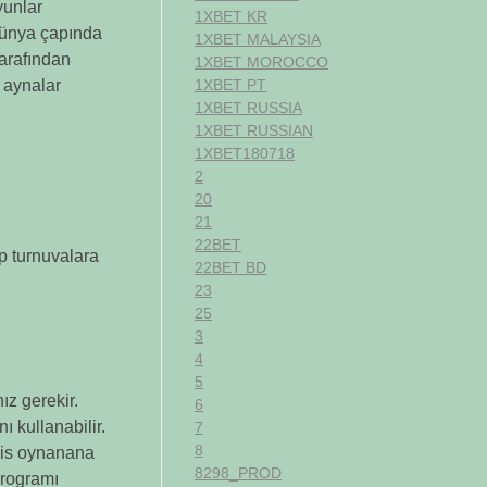
yunlar
1XBET KR
 dünya çapında
1XBET MALAYSIA
tarafından
1XBET MOROCCO
1XBET PT
k aynalar
1XBET RUSSIA
1XBET RUSSIAN
1XBET180718
2
20
21
22BET
p turnuvalara
22BET BD
23
25
3
4
5
z gerekir.
6
 kullanabilir.
7
8
his oynanana
8298_PROD
programı