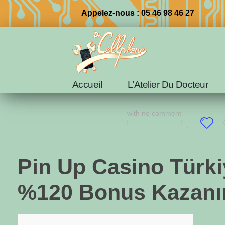
Appelez-nous : 05 46 98 46 27
Pin Up Casino Oyna T
Dr CellPhone
Les premiers à Saintes
Accueil
L’Atelier Du Docteur
with
no comment
Pin Up Casino Türki
%120 Bonus Kazanı