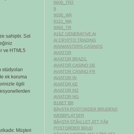
8600_TR2
9
9030_WA
9110_WA
9950_TR
A16Z GENERATIVE AI
e sahiptir. Sol
AI CRYPTO TRADING
eğiniz
AVIAMASTERS-CASINOS
’dir ve HTML5
AVIATOR
AVIATOR BRAZIL
AVIATOR CASINO DE
m stüdyoları
AVIATOR CASINO FR
zde ek koruma
AVIATOR IN
inizle ilgili
AVIATOR KE
AVIATOR MZ
ofesyonellerden
AVIATOR NG
B1BET BR
BÃ¤STA POSTORDER BRUDENS
WEBBPLATSER
BÃ¤STA STÃ¤LLET ATT FÃ¥
POSTORDER BRUD
rikadır. Müşteri