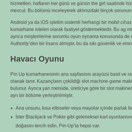
hizmetleri, haftanın her günü ve günün the girl saatinde hi
mevcut. Bu bölümü inceleyerek aklınızdaki birçok sorunun 
Android ya da iOS işletim sistemli herhangi bir mobil cihaz
kumarhane siteleri olarak faaliyet göstermektedir. Bu ag 
ayrıca müşterilerine sorumlu oyun oynama konusunda de u
Authority’den bir lisans almıştır, bu da sıkı güvenlik ve em
Havacı Oyunu
Pin Up kumarhanesinin ana sayfasının arayüzü basit ve rah
olanak tanır. Kazançların çekildiği slot machine game makin
bulunur. Ayrıca yan menüde, üreticiye göre bir slot makines
ayrı bir bölüme yerleştirilmiştir.
Ana unsuru, kısa elbiseler veya mayolar içinde parlak bir
İster Blackjack ve Poker gibi geleneksel kart oyunlarının 
doğasını tercih edin, Pin-Up’ta hepsi var.