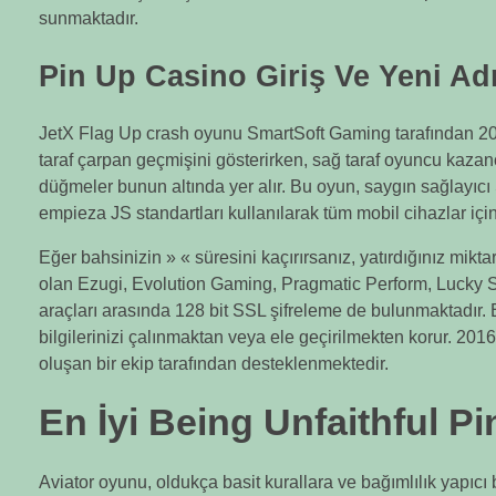
sunmaktadır.
Pin Up Casino Giriş Ve Yeni Ad
JetX Flag Up crash oyunu SmartSoft Gaming tarafından 2018 y
taraf çarpan geçmişini gösterirken, sağ taraf oyuncu kazanç
düğmeler bunun altında yer alır. Bu oyun, saygın sağlayıcı
empieza JS standartları kullanılarak tüm mobil cihazlar için
Eğer bahsinizin » « süresini kaçırırsanız, yatırdığınız mikt
olan Ezugi, Evolution Gaming, Pragmatic Perform, Lucky 
araçları arasında 128 bit SSL şifreleme de bulunmaktadır. Bu
bilgilerinizi çalınmaktan veya ele geçirilmekten korur. 20
oluşan bir ekip tarafından desteklenmektedir.
En İyi Being Unfaithful 
Aviator oyunu, oldukça basit kurallara ve bağımlılık yapıcı