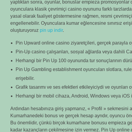
yaptıktan sonra, oyunlar, bonuslar empieza promosyonlar da
oyunculara klasik çevrimiçi casino oyununu farklı tarzlard
yasal olarak faaliyet göstermesine rağmen, resmi çevrimiçi
engellenebilir. Oyunculara kumar eğlencesine sınırsız erişi
oluşturuyoruz
pin up indir
.
Pin Upward online casino ziyaretçileri, gerçek parayla oy
Pin-Up casino çalışanları, sosyal ağlarda veya dahili Canl
Herhangi bir Pin Up 100 oyununda tur sonuçlarının dürüst
Pin Up Gambling establishment oyuncuları slotlara, rule
erişebilir.
Grafik tasarımı ve ses efektleri etkileyiciydi ve oyunlar
Herhangi bir mobil cihaza, Android, Windows veya iOS işl
Ardından hesabınıza giriş yapmanız, « Profil » sekmesini
Kumarhanedeki bonus ve gerçek hesap ayrıdır, oyuncu önce 
Bu önemlidir, çünkü birçok kumarhane bonusu empieza gerç
kadar kazançların çekilmesine izin vermez. Pin Up online o