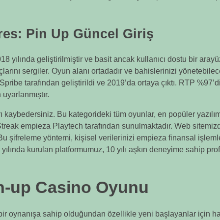
res: Pin Up Güncel Giriş
ılında geliştirilmiştir ve basit ancak kullanıcı dostu bir arayüz
larını sergiler. Oyun alanı ortadadır ve bahislerinizi yönetebilec
 Spribe tarafından geliştirildi ve 2019’da ortaya çıktı. RTP %97
 uyarlanmıştır.
arı kaybedersiniz. Bu kategorideki tüm oyunlar, en popüler yazılı
Streak empieza Playtech tarafından sunulmaktadır. Web sitemi
 şifreleme yöntemi, kişisel verilerinizi empieza finansal işlemler
16 yılında kurulan platformumuz, 10 yılı aşkın deneyime sahip pr
Pin-up Casino Oyunu
 bir oynanışa sahip olduğundan özellikle yeni başlayanlar için ha