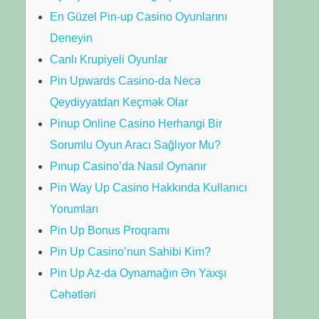
En Güzel Pin-up Casino Oyunlarını
Deneyin
Canlı Krupiyeli Oyunlar
Pin Upwards Casino-da Necə
Qeydiyyatdan Keçmək Olar
Pinup Online Casino Herhangi Bir
Sorumlu Oyun Aracı Sağlıyor Mu?
Pınup Casino’da Nasıl Oynanır
Pin Way Up Casino Hakkında Kullanıcı
Yorumları
Pin Up Bonus Proqramı
Pin Up Casino’nun Sahibi Kim?
Pin Up Az-da Oynamağın Ən Yaxşı
Cəhətləri