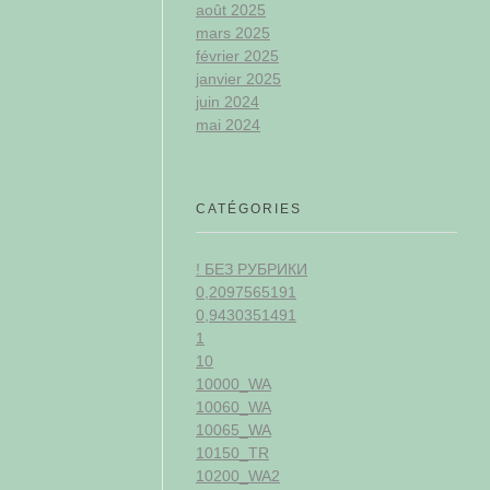
août 2025
mars 2025
février 2025
janvier 2025
juin 2024
mai 2024
CATÉGORIES
! БЕЗ РУБРИКИ
0,2097565191
0,9430351491
1
10
10000_WA
10060_WA
10065_WA
10150_TR
10200_WA2